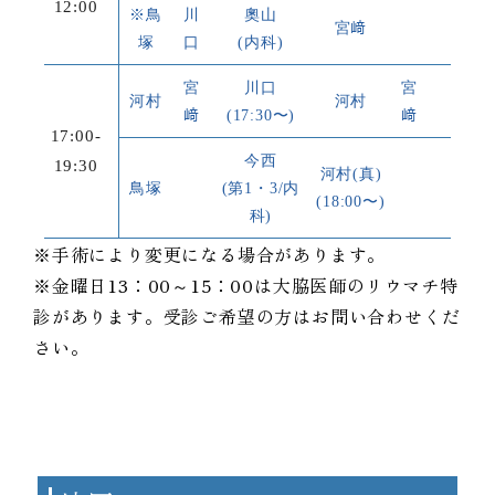
12:00
※鳥
川
奧山
宮﨑
塚
口
(内科)
宮
川口
宮
河村
河村
﨑
(17:30〜)
﨑
17:00-
今西
19:30
河村(真)
鳥塚
(第1・3/内
(18:00〜)
科)
※手術により変更になる場合があります。
※金曜日13：00～15：00は大脇医師のリウマチ特
診があります。受診ご希望の方はお問い合わせくだ
さい。