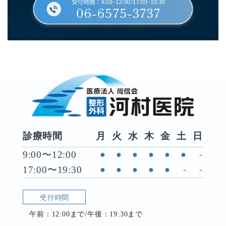
診療時間
月
火
水
木
金
土
日
9:00〜12:00
●
●
●
●
●
●
-
17:00〜19:30
●
●
●
●
●
-
-
受付時間
午前：12:00まで/午後：19:30まで