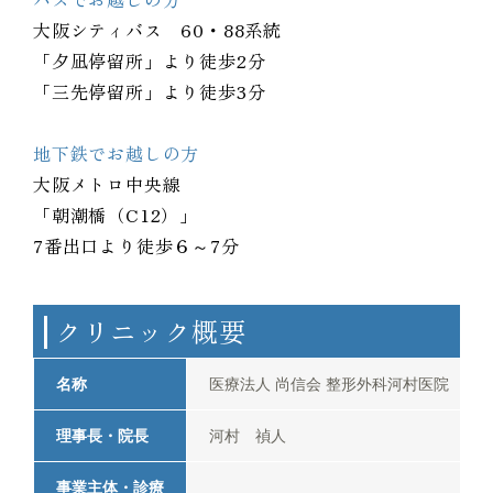
大阪シティバス 60・88系統
「夕凪停留所」より徒歩2分
「三先停留所」より徒歩3分
地下鉄でお越しの方
大阪メトロ中央線
「朝潮橋（C12）」
7番出口より徒歩６～7分
クリニック概要
名称
医療法人 尚信会 整形外科河村医院
理事長・院長
河村 禎人
事業主体・診療