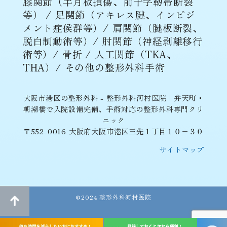
膝関節（半月板損傷、前十字靭帯断裂
等） / 足関節（アキレス腱、インピジ
メント症候群等）/ 肩関節（腱板断裂、
脱白制動術等）/ 肘関節（神経剥離移行
術等）/ 骨折 / 人工関節（TKA、
THA）/ その他の整形外科手術
大阪市港区の整形外科 - 整形外科河村医院｜弁天町・
朝潮橋で入院設備完備、手術対応の整形外科専門クリ
ニック
〒552-0016 大阪府大阪市港区三先１丁目１０−３０
サイトマップ
©2024 整形外科河村医院