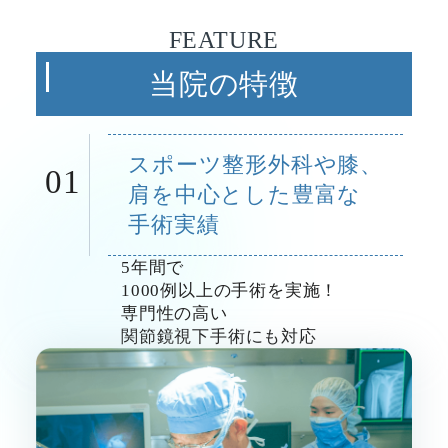
FEATURE
当院の特徴
スポーツ整形外科や膝、
01
肩を中心とした豊富な
手術実績
5
年間で
1
0
0
0
例以上の手術を実施！
専門性の高い
関節鏡視下手術にも対応