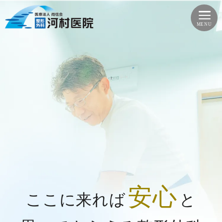
安心
ここに来れば
と