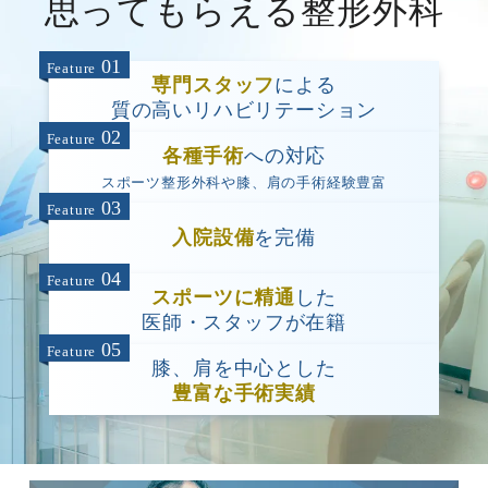
思ってもらえる整形外科
01
Feature
専門スタッフ
による
質の高いリハビリテーション
02
Feature
各種手術
への対応
スポーツ整形外科や膝、肩の手術経験豊富
03
Feature
入院設備
を完備
04
Feature
スポーツに精通
した
医師・スタッフが在籍
05
Feature
膝、肩を中心とした
豊富な手術実績