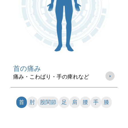
首の痛み
痛み・こわばり・手の痺れなど
首
肘
股関節
足
肩
腰
手
膝